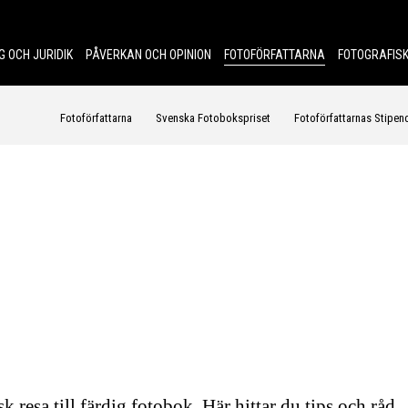
G OCH JURIDIK
PÅVERKAN OCH OPINION
FOTOFÖRFATTARNA
FOTOGRAFISK
Fotoförfattarna
Svenska Fotobokspriset
Fotoförfattarnas Stipen
k resa till färdig fotobok. Här hittar du tips och råd