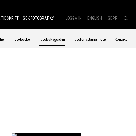
 TIDSKRIFT
SÖK FOTOGRAF
LOGGA IN
ENGLISH
GDPR
dier
Fotoböcker
Fotoboksguiden
Fotoförfattarna möter
Kontakt