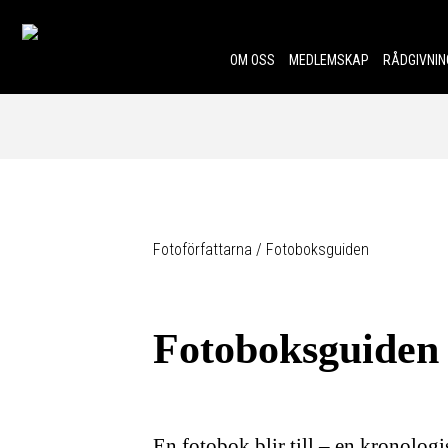
Skip to content.
OM OSS
MEDLEMSKAP
RÅDGIVNIN
Fotoförfattarna
/
Fotoboksguiden
Fotoboksguiden
En fotobok blir till – en kronologis