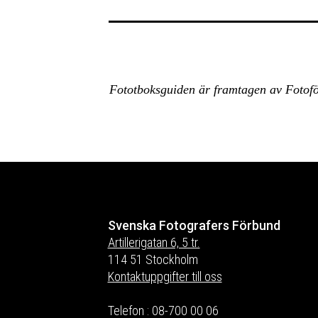
Fototboksguiden är framtagen av Fotofö
Svenska Fotografers Förbund
Artillerigatan 6, 5 tr.
114 51 Stockholm
Kontaktuppgifter till oss
Telefon : 08-700 00 06