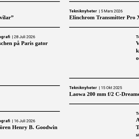
Tekniknyheter
|
5 Mars 2026
vilar”
Elinchrom Transmitter Pro 
ografi
|
28 Juli 2026
T
chen på Paris gator
V
k
o
Tekniknyheter
|
15 Okt 2025
Laowa 200 mm f/2 C-Dreamer 
T
A
ografi
|
16 Juli 2026
ören Henry B. Goodwin
T
s