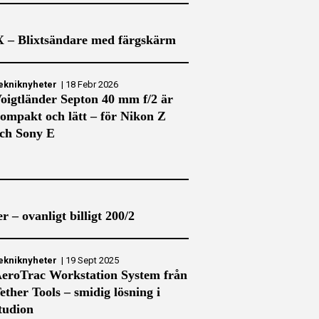
X – Blixtsändare med färgskärm
ekniknyheter
|
18 Febr 2026
oigtländer Septon 40 mm f/2 är
ompakt och lätt – för Nikon Z
ch Sony E
– ovanligt billigt 200/2
ekniknyheter
|
19 Sept 2025
eroTrac Workstation System från
ether Tools – smidig lösning i
tudion