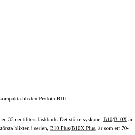
n kompakta blixten Profoto B10.
en 33 centiliters läskburk. Det större syskonet
B10
/
B10X
är
törsta blixten i serien,
B10 Plus
/
B10X Plus
, är som ett 70-