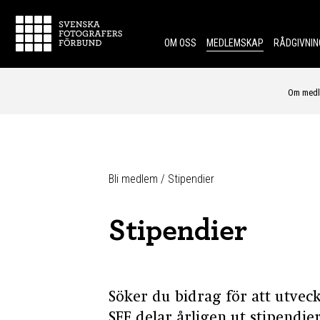
Skip to content.
OM OSS
MEDLEMSKAP
RÅDGIVNIN
Om med
Bli medlem
/
Stipendier
Stipendier
Söker du bidrag för att utvec
SFF delar årligen ut stipendier