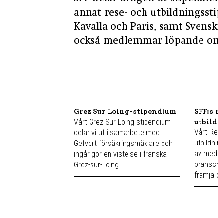
annat rese- och utbildningssti
Kavalla och Paris, samt Svensk
också medlemmar löpande om 
Grez Sur Loing-stipendium
SFF:s 
Vårt Grez Sur Loing-stipendium
utbil
Vårt Re
delar vi ut i samarbete med
utbildn
Gefvert försäkringsmäklare och
av medl
ingår gör en vistelse i franska
bransch
Grez-sur-Loing.
främja 