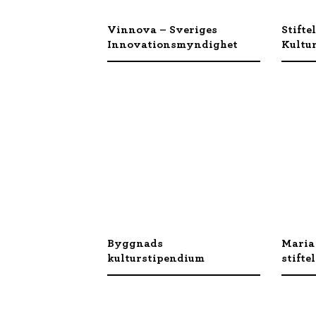
Vinnova – Sveriges
Stift
Innovationsmyndighet
Kultu
Byggnads
Maria
kulturstipendium
stifte