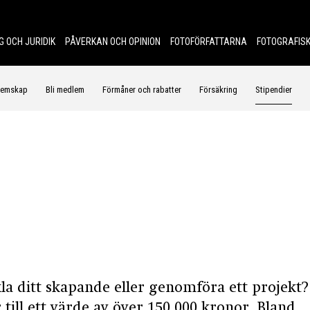
G OCH JURIDIK
PÅVERKAN OCH OPINION
FOTOFÖRFATTARNA
FOTOGRAFISK
lemskap
Bli medlem
Förmåner och rabatter
Försäkring
Stipendier
kla ditt skapande eller genomföra ett projekt?
 till ett värde av över 150 000 kronor. Bland