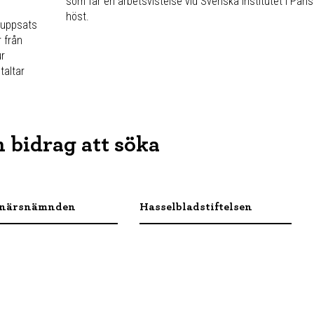
som får en arbetsvistelse vid Svenska Institutet i Paris 
höst.
ruppsats
 från
ur
taltar
 bidrag att söka
närsnämnden
Hasselbladstiftelsen