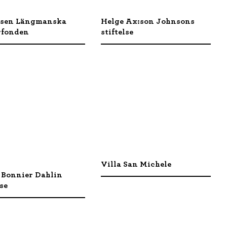
elsen Längmanska
Helge Ax:son Johnsons
rfonden
stiftelse
Villa San Michele
 Bonnier Dahlin
lse