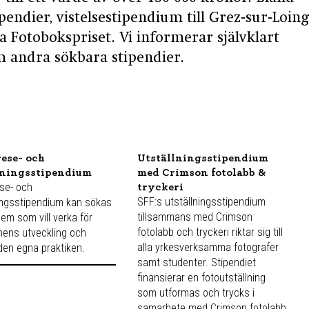
pendier, vistelsestipendium till Grez-sur-Loing
a Fotobokspriset. Vi informerar självklart
andra sökbara stipendier.
rese- och
Utställningsstipendium
dningsstipendium
med Crimson fotolabb &
se- och
tryckeri
SFF:s utställningsstipendium
ingsstipendium kan sökas
tillsammans med Crimson
em som vill verka för
fotolabb och tryckeri riktar sig till
ens utveckling och
alla yrkesverksamma fotografer
den egna praktiken.
samt studenter. Stipendiet
finansierar en fotoutställning
som utformas och trycks i
samarbete med Crimson fotolabb