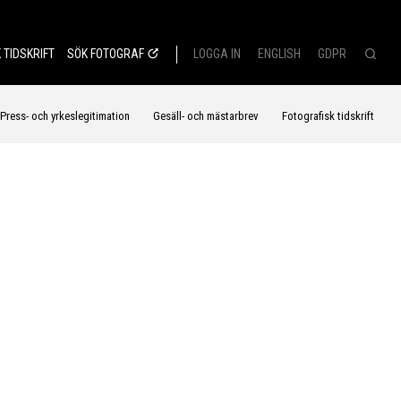
 TIDSKRIFT
SÖK FOTOGRAF
LOGGA IN
ENGLISH
GDPR
Press- och yrkeslegitimation
Gesäll- och mästarbrev
Fotografisk tidskrift