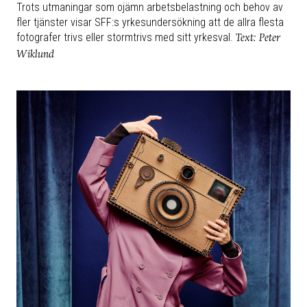
Trots utmaningar som ojämn arbetsbelastning och behov av
fler tjänster visar SFF:s yrkesundersökning att de allra flesta
fotografer trivs eller stormtrivs med sitt yrkesval.
Text: Peter
Wiklund