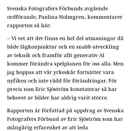
Svenska Fotografers Förbunds avgående
ordförande, Paulina Holmgren, kommentarer
rapporten så här:
–
Vi vet att det finns en hel del utmaningar då
både lågkonjunktur och en snabb utveckling
av teknik och framför
allt generativ AI
kommer fö
r
än
d
ra spelplanen fö
r
oss alla. Men
jag hoppas att
vår yrkeskår
fortsä
t
ter vara
nyfik
en
och inte rä
d
d
för fö
r
än
d
ringar.
För
precis som Eric Sjöström konstaterar så har
behovet av bilder har aldrig varit större.
Rapporten är författad på uppdrag av Svenska
Fotografers Förbund av Eric Sjöström som har
mångårig erfarenhet av att leda