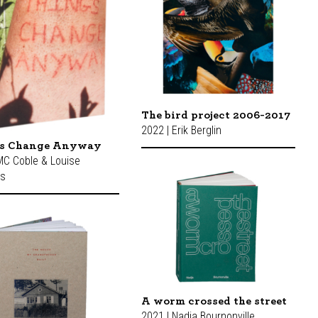
The bird project 2006-2017
2022 | Erik Berglin
s Change Anyway
MC Coble & Louise
rs
A worm crossed the street
2021 | Nadja Bournonville