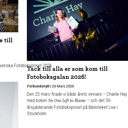
 till
Svenska Fotobokspriset 2026.
Tack till alla er som kom till
Fotoboksgalan 2026!
Förbundsnytt
|
26 Mars 2026
Den 25 mars firade vi både årets vinnare – Charlie Hay
med boken
– och det 30-
No One Left to Blame
årsjubilerande Fotobokspriset på Biblioteket Live i
Stockholm.