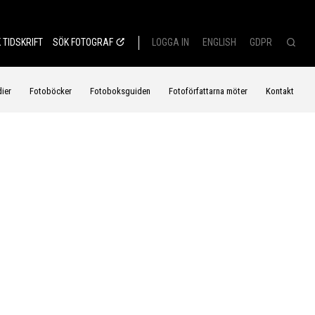
 TIDSKRIFT
SÖK FOTOGRAF
LOGGA IN
ENGLISH
GDPR
dier
Fotoböcker
Fotoboksguiden
Fotoförfattarna möter
Kontakt