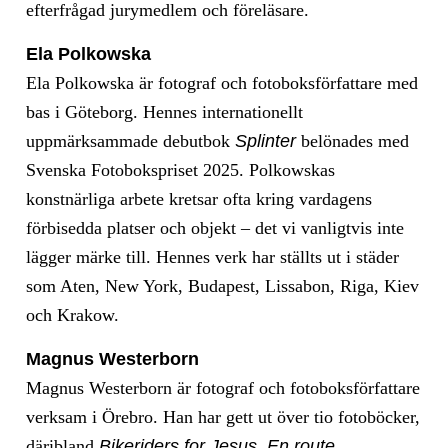
efterfrågad jurymedlem och föreläsare.
Ela Polkowska
Ela Polkowska är fotograf och fotoboksförfattare med
bas i Göteborg. Hennes internationellt
uppmärksammade debutbok
Splinter
belönades med
Svenska Fotobokspriset 2025. Polkowskas
konstnärliga arbete kretsar ofta kring vardagens
förbisedda platser och objekt – det vi vanligtvis inte
lägger märke till. Hennes verk har ställts ut i städer
som Aten, New York, Budapest, Lissabon, Riga, Kiev
och Krakow.
Magnus Westerborn
Magnus Westerborn är fotograf och fotoboksförfattare
verksam i Örebro. Han har gett ut över tio fotoböcker,
däribland
Bikeriders for Jesus
,
En route