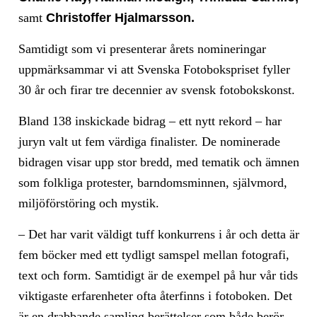
samt
Christoffer Hjalmarsson​​​​.
Samtidigt som vi presenterar årets nomineringar
uppmärksammar vi att Svenska Fotobokspriset fyller
30 år och firar tre decennier av svensk fotobokskonst.
Bland 138 inskickade bidrag – ett nytt rekord – har
juryn valt ut fem värdiga finalister. De nominerade
bidragen visar upp stor bredd, med tematik och ämnen
som folkliga protester, barndomsminnen, självmord,
miljöförstöring och mystik.
– Det har varit väldigt tuff konkurrens i år och detta är
fem böcker med ett tydligt samspel mellan fotografi,
text och form. Samtidigt är de exempel på hur vår tids
viktigaste erfarenheter ofta återfinns i fotoboken. Det
är en drabbande samling berättelser som både berör