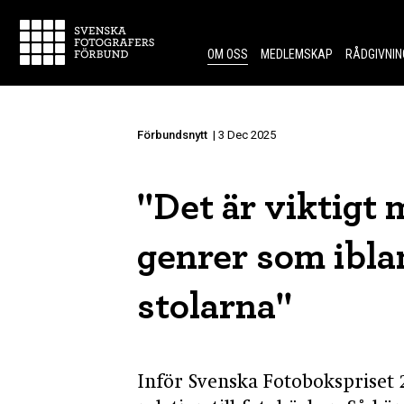
Skip to content.
OM OSS
MEDLEMSKAP
RÅDGIVNIN
Förbundsnytt
| 3 Dec 2025
"Det är viktigt m
genrer som ibl
stolarna"
Inför Svenska Fotobokspriset