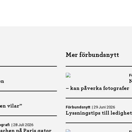
Mer förbundsnytt
F
en
N
– kan påverka fotografer
en vilar”
Förbundsnytt
|
29 Juni 2026
Lyssningstips till ledighe
ografi
|
28 Juli 2026
schen på Paris gator
F