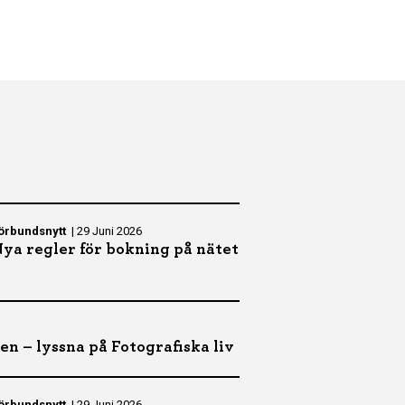
örbundsnytt
|
29 Juni 2026
ya regler för bokning på nätet
ten – lyssna på Fotografiska liv
örbundsnytt
|
29 Juni 2026