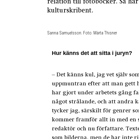
relation till fotoböcker. Så h
kulturskribent.
Sanna Samuelsson. Foto: Märta Thisner
Hur känns det att sitta i juryn?
– Det känns kul, jag vet själv so
uppmuntran efter att man gett h
har gjort under arbetets gång fa
något strålande, och att andra ka
tycker jag, särskilt för genrer 
kommer framför allt in med en s
redaktör och nu författare. Text
som bilderna, men de har inte r