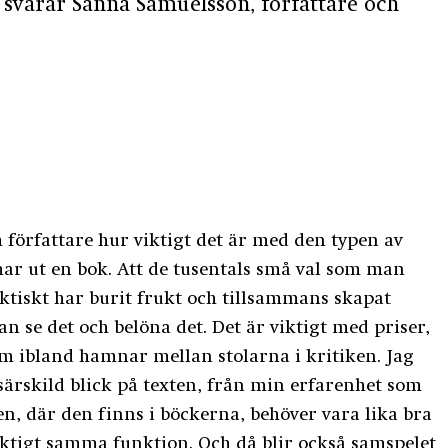
är svarar Sanna Samuelsson, författare
och
m författare hur viktigt det är med den typen av
ar ut en bok. Att de tusentals små val som man
ktiskt har burit frukt och tillsammans skapat
n se det och belöna det. Det är viktigt med priser,
som ibland hamnar mellan stolarna i kritiken. Jag
ärskild blick på texten, från min erfarenhet som
en, där den finns i böckerna, behöver vara lika bra
iktigt samma funktion. Och då blir också samspelet