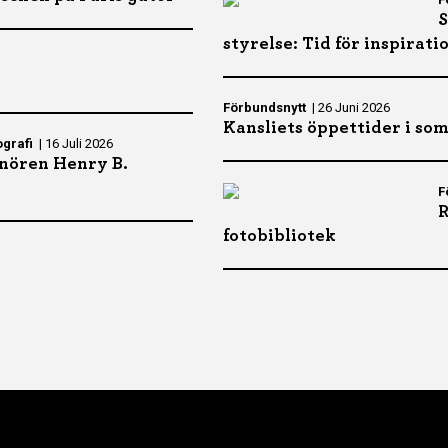
S
styrelse: Tid för inspiratio
Förbundsnytt
|
26 Juni 2026
Kansliets öppettider i so
ografi
|
16 Juli 2026
nören Henry B.
F
R
fotobibliotek