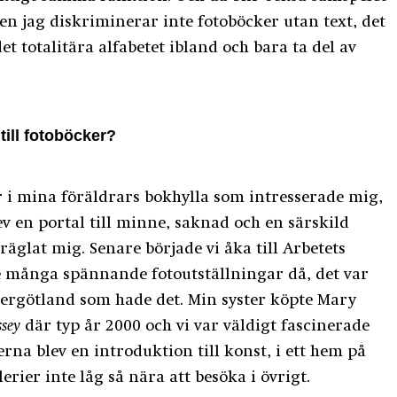
Men jag diskriminerar inte fotoböcker utan text, det
et totalitära alfabetet ibland och bara ta del av
till fotoböcker?
r i mina föräldrars bokhylla som intresserade mig,
v en portal till minne, saknad och en särskild
äglat mig. Senare började vi åka till Arbetets
många spännande fotoutställningar då, det var
tergötland som hade det. Min syster köpte Mary
sey
där typ år 2000 och vi var väldigt fascinerade
erna blev en introduktion till konst, i ett hem på
rier inte låg så nära att besöka i övrigt.