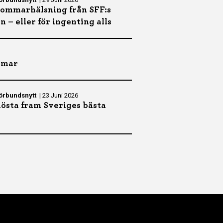
ommarhälsning från SFF:s
n – eller för ingenting alls
mmar
örbundsnytt
|
23 Juni 2026
östa fram Sveriges bästa