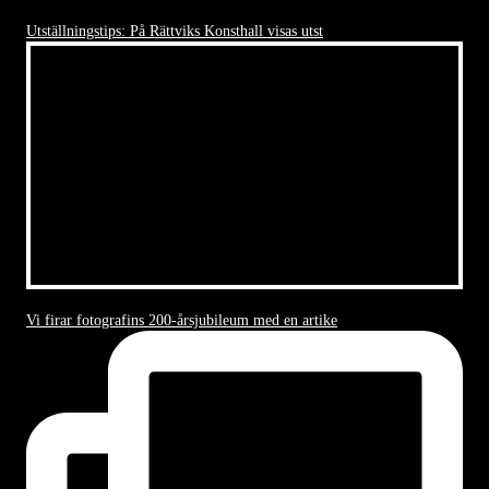
Utställningstips: På Rättviks Konsthall visas utst
Vi firar fotografins 200-årsjubileum med en artike