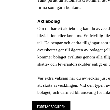
Tänk på att du automatiskt kommer att 
firma som går i konkurs.
Aktiebolag
Om du har ett aktiebolag kan du avveckla 
likvidation eller konkurs. En frivillig li
tal. De pengar och andra tillgångar som f
överskottet går till ägaren av bolaget (e
kommer bolaget avslutas genom alla till
skatte- och leverantörsskulder enligt en 
Var extra vaksam när du avvecklar just et
att sköta avvecklingen. Vid den typen av 
bolaget, och därmed bli ansvarig för ink
FÖRETAGARGUIDEN