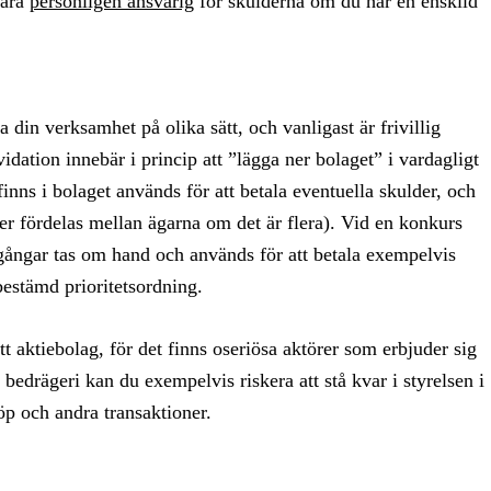
vara
personligen ansvarig
för skulderna om du har en enskild
din verksamhet på olika sätt, och vanligast är frivillig
kvidation innebär i princip att ”lägga ner bolaget” i vardagligt
inns i bolaget används för att betala eventuella skulder, och
ller fördelas mellan ägarna om det är flera). Vid en konkurs
gångar tas om hand och används för att betala exempelvis
bestämd prioritetsordning.
t aktiebolag, för det finns oseriösa aktörer som erbjuder sig
bedrägeri kan du exempelvis riskera att stå kvar i styrelsen i
öp och andra transaktioner.