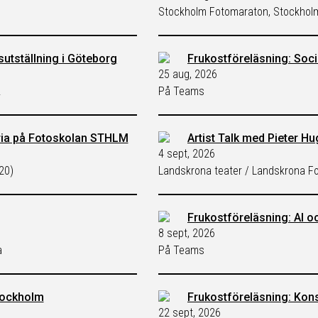
Stockholm Fotomaraton, Stockhol
ksutställning i Göteborg
Frukostföreläsning: Soci
25 aug, 2026
.
På Teams
ria på Fotoskolan STHLM
Artist Talk med Pieter H
4 sept, 2026
20)
Landskrona teater / Landskrona Fo
Frukostföreläsning: AI oc
8 sept, 2026
a
På Teams
tockholm
Frukostföreläsning: Kon
22 sept, 2026