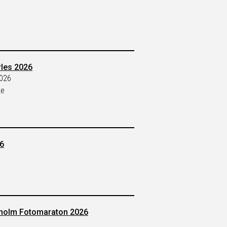
rles 2026
2026
ke
6
kholm Fotomaraton 2026