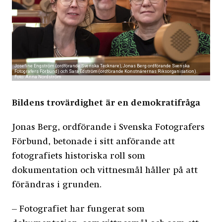
Josefine Engström (ordförande Svenska Tecknare), Jonas Berg ordförande Svenska
Fotografers Förbund) och Sara Edström (ordförande Konstnärernas Riksorganisation).
Foto: Anna Nordström
Bildens trovärdighet är en demokratifråga
Jonas Berg, ordförande i Svenska Fotografers
Förbund, betonade i sitt anförande att
fotografiets historiska roll som
dokumentation och vittnesmål håller på att
förändras i grunden.
– Fotografiet har fungerat som