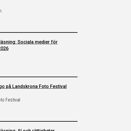
m
läsning: Sociala medier för
2026
ugo på Landskrona Foto Festival
to Festival
äsning: AI och rättigheter