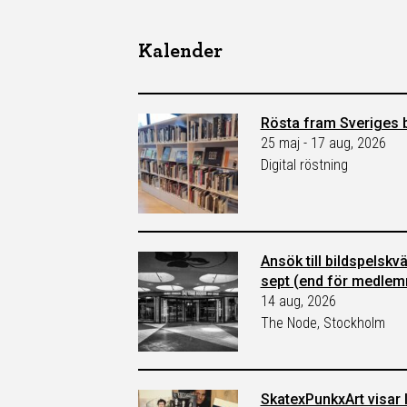
Kalender
Rösta fram Sveriges b
25 maj - 17 aug, 2026
Digital röstning
Ansök till bildspelskv
sept (end för medle
14 aug, 2026
The Node, Stockholm
SkatexPunkxArt visar l