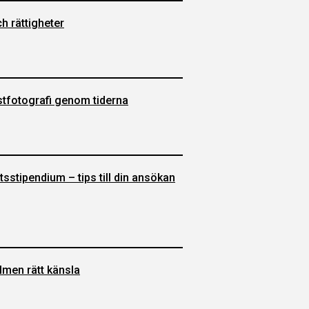
h rättigheter
stfotografi genom tiderna
sstipendium – tips till din ansökan
lmen rätt känsla