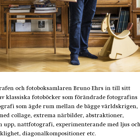
afen och fotoboksamlaren Bruno Ehrs in till sitt
av klassiska fotoböcker som förändrade fotografins
ografi som ägde rum mellan de bägge världskrigen,
ed collage, extrema närbilder, abstraktioner,
h upp, nattfotografi, experimenterande med ljus oc
klighet, diagonalkompositioner etc.