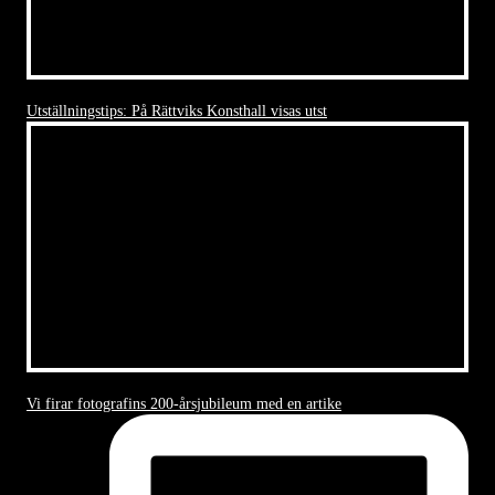
Utställningstips: På Rättviks Konsthall visas utst
Vi firar fotografins 200-årsjubileum med en artike