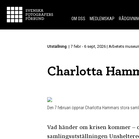
Skip to content.
OM OSS
MEDLEMSKAP
RÅDGIVNIN
Utställning
| 7 febr - 6 sept, 2026 | Arbetets muse
Charlotta Ham
Den 7 februari öppnar Charlotta Hammars stora saml
Vad händer om krisen kommer – och
samlingsutställningen Unsheltered