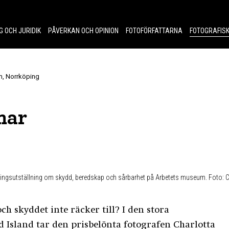
G OCH JURIDIK
PÅVERKAN OCH OPINION
FOTOFÖRFATTARNA
FOTOGRAFISK
um, Norrköping
mar
ingsutställning om skydd, beredskap och sårbarhet på Arbetets museum. Foto:
 skyddet inte räcker till? I den stora
 Island tar den prisbelönta fotografen Charlotta