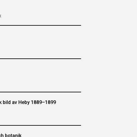
k
sk bild av Heby 1889–1899
h botanik