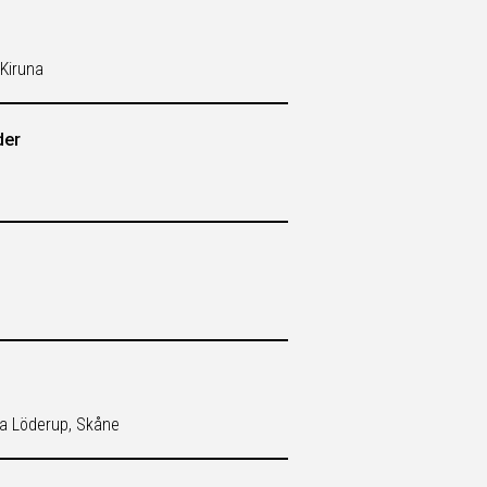
Kiruna
der
rga Löderup, Skåne