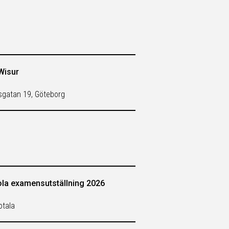
Wisur
sgatan 19, Göteborg
ola examensutställning 2026
otala