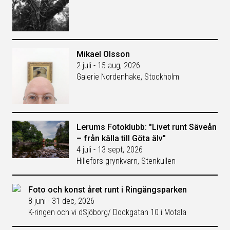
Mikael Olsson
2 juli - 15 aug, 2026
Galerie Nordenhake, Stockholm
Lerums Fotoklubb: "Livet runt Säveån
– från källa till Göta älv"
4 juli - 13 sept, 2026
Hillefors grynkvarn, Stenkullen
Foto och konst året runt i Ringängsparken
8 juni - 31 dec, 2026
K-ringen och vi dSjöborg/ Dockgatan 10 i Motala