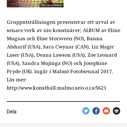
Foto: Sara Cwynar
Grupputställningen presenterar ett urval av
senare verk av nio konstnärer; ALBUM av Eline
Mugaas och Elise Storsveen (NO), Basma
Alsharif (USA), Sara Cwynar (CAN), Liz Magic
Laser (USA), Deana Lawson (USA), Zoe Leonard
(USA), Sandra Mujinga (NO) och Josephine
Pryde (UK). Ingår i Malmö Fotobiennal 2017.
Läs mer:
http://www.konsthall.malmo.se/o.o.i.s/5621
Dela