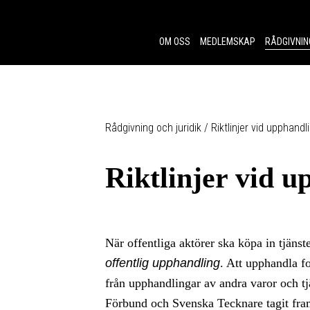
Skip to content.
OM OSS
MEDLEMSKAP
RÅDGIVNIN
Rådgivning och juridik
/
Riktlinjer vid upphandl
Riktlinjer vid 
När offentliga aktörer ska köpa in tjänst
offentlig upphandling
. Att upphandla fo
från upphandlingar av andra varor och t
Förbund och Svenska Tecknare tagit fram