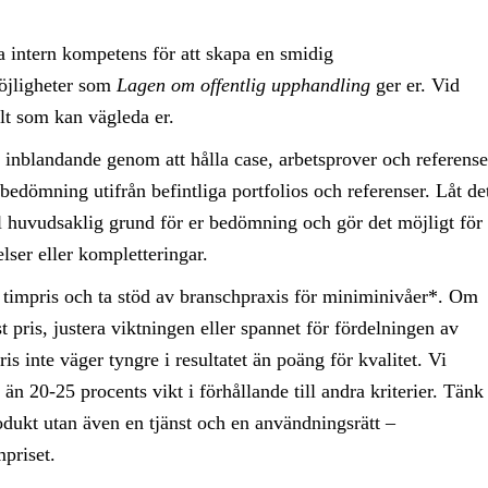
a intern kompetens för att skapa en smidig
möjligheter som
Lagen om offentlig upphandling
ger er. Vid
lt som kan vägleda er.
 inblandande genom att hålla case, arbetsprover och referense
bedömning utifrån befintliga portfolios och referenser. Låt de
ill huvudsaklig grund för er bedömning och gör det möjligt för
lser eller kompletteringar.
ast timpris och ta stöd av branschpraxis för miniminivåer*.
Om
ast pris, justera viktningen eller spannet för fördelningen av
ris inte väger tyngre i resultatet än poäng för kvalitet. Vi
än 20-25 procents vikt i förhållande till andra kriterier.
Tänk
rodukt utan även en tjänst och en användningsrätt –
mpriset.