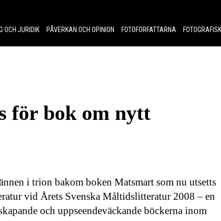
G OCH JURIDIK
PÅVERKAN OCH OPINION
FOTOFÖRFATTARNA
FOTOGRAFISK
s för bok om nytt
ännen i trion bakom boken Matsmart som nu utsetts
tteratur vid Årets Svenska Måltidslitteratur 2008 – en
 nyskapande och uppseendeväckande böckerna inom