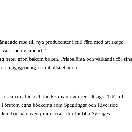
nnande resa till nya producenter i full färd med att skapa
 vasst och visionärt.”
 heter trion bakom boken. Prisbelönta och välkända för sin
stora engagemang i samhällsdebatten.
 för sina natur- och landskapsfotografier. Utsågs 2004 till
t. Förutom egna böckerna som Speglingar och Riverside
ker, har han även producerat film för bl a Sveriges