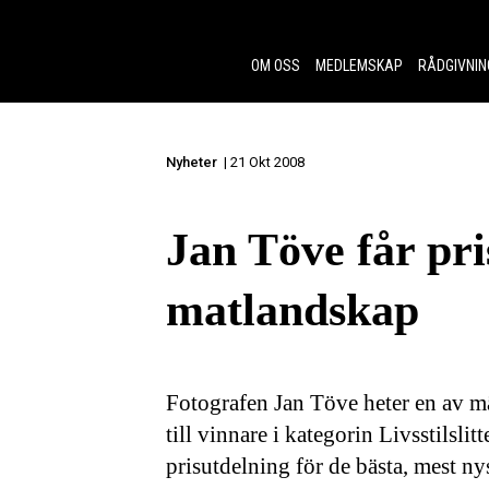
Skip to content.
OM OSS
MEDLEMSKAP
RÅDGIVNIN
Nyheter
| 21 Okt 2008
Jan Töve får pri
matlandskap
Fotografen Jan Töve heter en av m
till vinnare i kategorin Livsstilsli
prisutdelning för de bästa, mest