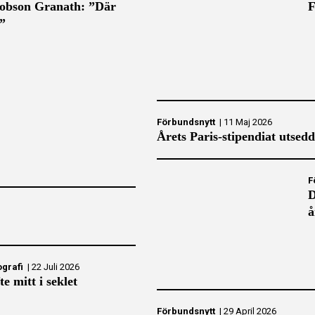
obson Granath: ”Där
F
r”
Förbundsnytt
|
11 Maj 2026
Årets Paris-stipendiat utsedd
F
D
å
ografi
|
22 Juli 2026
e mitt i seklet
Förbundsnytt
|
29 April 2026