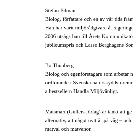
Stefan Edman
Biolog, författare och en av vår tids främ
Han har varit miljörådgivare åt regerin
2006 utsågs han till Årets Kommunikatör 
jubileumspris och Lasse Berghagens So
Bo Thunberg
Biolog och egenföretagare som arbetar me
ordförande i Svenska naturskyddsförening
a bestsellern Handla Miljövänligt.
Matsmart (Gullers förlag) är tänkt att ge 
alternativ, att något nytt är på väg – oc
matval och matvanor.