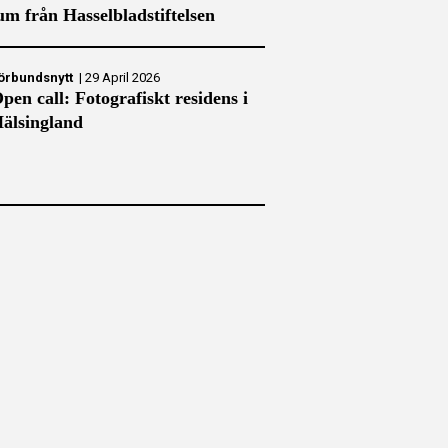
m från Hasselbladstiftelsen
örbundsnytt
|
29 April 2026
pen call: Fotografiskt residens i
älsingland