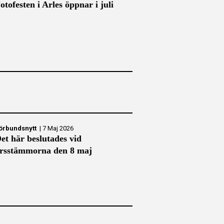
otofesten i Arles öppnar i juli
örbundsnytt
|
7 Maj 2026
et här beslutades vid
rsstämmorna den 8 maj