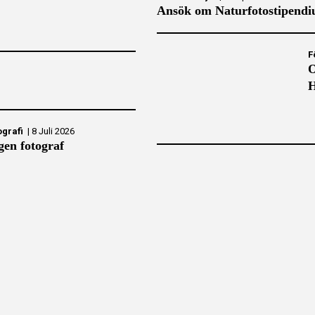
Ansök om Naturfotostipendiu
F
O
H
ografi
|
8 Juli 2026
gen fotograf