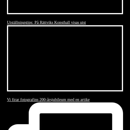
Utställningstips: På Rättviks Konsthall visas utst
Vi firar fotografins 200-årsjubileum med en artike