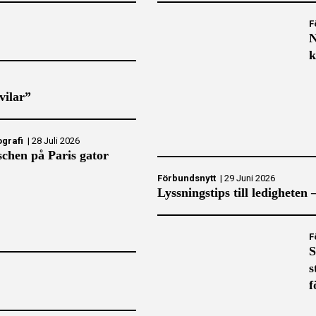
F
N
k
vilar”
ografi
|
28 Juli 2026
chen på Paris gator
Förbundsnytt
|
29 Juni 2026
Lyssningstips till ledigheten 
F
S
s
f