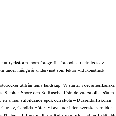
de uttrycksform inom fotografi. Fotobokscirkeln leds av
om under många år undervisat som lektor vid Konstfack.
toböcker utifrån tema landskap. Vi startar i det amerikanska
s, Stephen Shore och Ed Ruscha. Från de ytterst olika sätten
ed en annan stilbildande epok och skola – Dusseldorffskolan
 Gursky, Candida Höfer. Vi avslutar i den svenska samtiden
 & Niclas, Ulf Lundin, Klara Källström och Thobias Fäldt, Mi