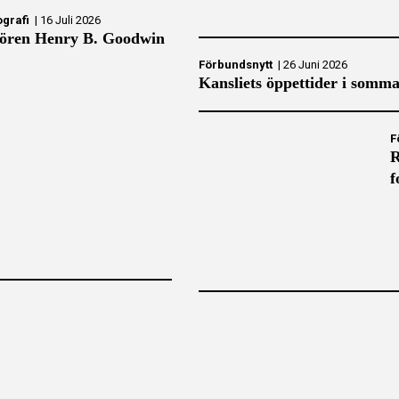
ografi
|
16 Juli 2026
ören Henry B. Goodwin
Förbundsnytt
|
26 Juni 2026
Kansliets öppettider i somm
F
R
f