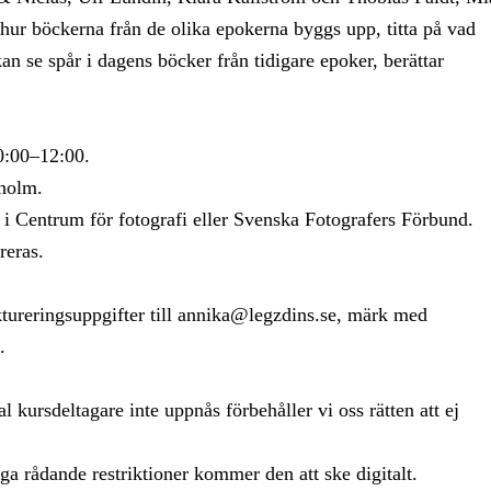
hur böckerna från de olika epokerna byggs upp, titta på vad
n se spår i dagens böcker från tidigare epoker, berättar
0:00­–12:00.
holm.
 Centrum för fotografi eller Svenska Fotografers Förbund.
reras.
tureringsuppgifter till annika@legzdins.se, märk med
.
kursdeltagare inte uppnås förbehåller vi oss rätten att ej
a rådande restriktioner kommer den att ske digitalt.