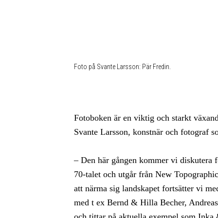
Foto på Svante Larsson: Pär Fredin.
Fotoboken är en viktig och starkt växan
Svante Larsson, konstnär och fotograf s
– Den här gången kommer vi diskutera fo
70-talet och utgår från New Topographic
att närma sig landskapet fortsätter vi m
med t ex Bernd & Hilla Becher, Andreas
och tittar på aktuella exempel som Inka