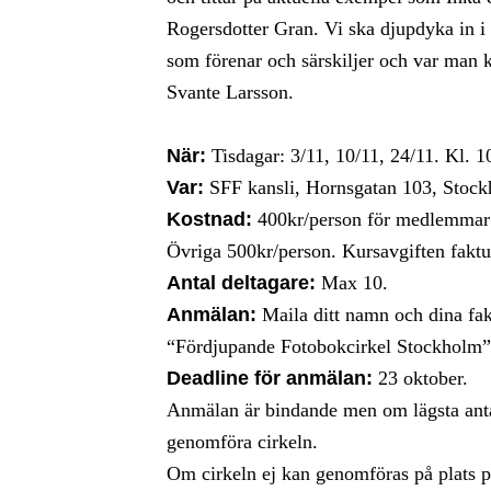
Rogersdotter Gran. Vi ska djupdyka in i 
som förenar och särskiljer och var man ka
Svante Larsson.
När:
Tisdagar: 3/11, 10/11, 24/11. Kl. 1
Var:
SFF kansli, Hornsgatan 103, Stock
Kostnad:
400kr/person för medlemmar i
Övriga 500kr/person. Kursavgiften faktu
Antal deltagare:
Max 10.
Anmälan:
Maila ditt namn och dina fak
“Fördjupande Fotobokcirkel Stockholm”
Deadline för anmälan:
23 oktober.
Anmälan är bindande men om lägsta antal 
genomföra cirkeln.
Om cirkeln ej kan genomföras på plats pg