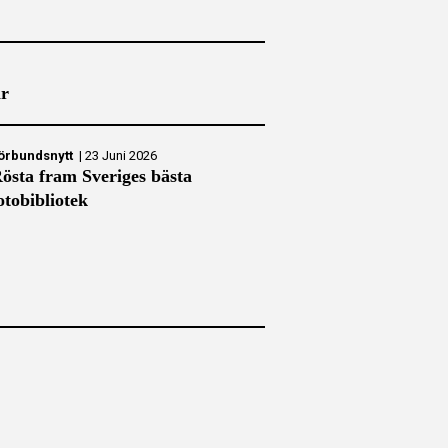
ar
örbundsnytt
|
23 Juni 2026
östa fram Sveriges bästa
otobibliotek