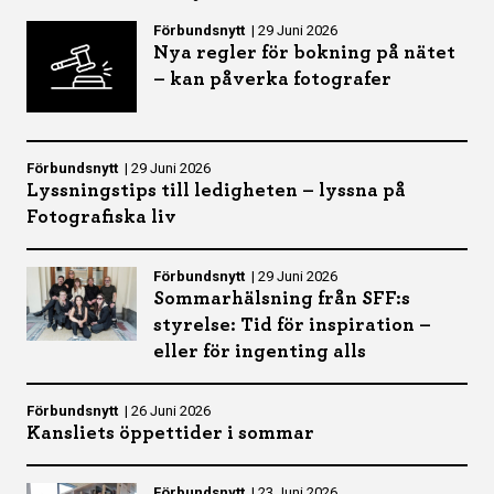
Förbundsnytt
|
29 Juni 2026
Nya regler för bokning på nätet
– kan påverka fotografer
Förbundsnytt
|
29 Juni 2026
Lyssningstips till ledigheten – lyssna på
Fotografiska liv
Förbundsnytt
|
29 Juni 2026
Sommarhälsning från SFF:s
styrelse: Tid för inspiration –
eller för ingenting alls
Förbundsnytt
|
26 Juni 2026
Kansliets öppettider i sommar
Förbundsnytt
|
23 Juni 2026