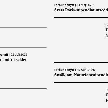
Förbundsnytt
|
11 Maj 2026
Årets Paris-stipendiat utsedd
F
D
å
ografi
|
22 Juli 2026
e mitt i seklet
Förbundsnytt
|
29 April 2026
Ansök om Naturfotostipendiu
F
O
H