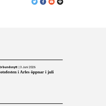
örbundsnytt
|
3 Juni 2026
otofesten i Arles öppnar i juli