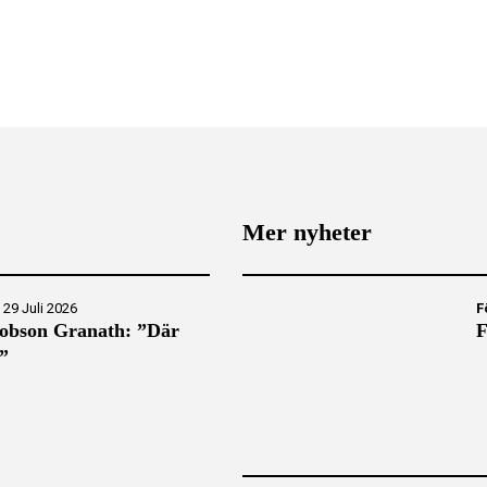
Mer nyheter
|
29 Juli 2026
F
obson Granath: ”Där
F
r”