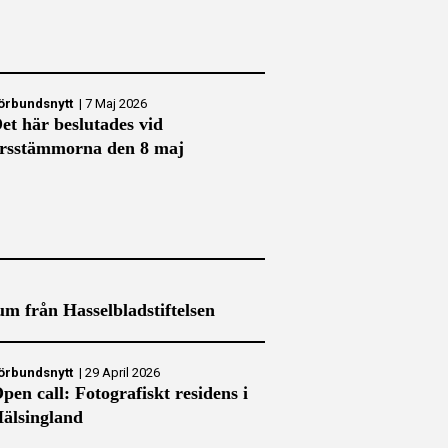
örbundsnytt
|
7 Maj 2026
et här beslutades vid
rsstämmorna den 8 maj
m från Hasselbladstiftelsen
örbundsnytt
|
29 April 2026
pen call: Fotografiskt residens i
älsingland